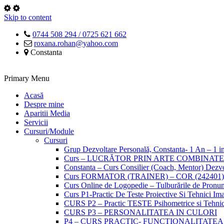
Skip to content
0744 508 294 / 0725 621 662
roxana.rohan@yahoo.com
Constanta
Primary Menu
Acasă
Despre mine
Aparitii Media
Servicii
Cursuri/Module
Cursuri
Grup Dezvoltare Personală, Constanta- 1 An – 1 in
Curs – LUCRĂTOR PRIN ARTE COMBINATE 
Constanta – Curs Consilier (Coach, Mentor) Dezvo
Curs FORMATOR (TRAINER) – COR (24240
Curs Online de Logopedie – Tulburările de Pronun
Curs P1-Practic De Teste Proiective Si Tehnici Im
CURS P2 – Practic TESTE Psihometrice si Tehnici
CURS P3 – PERSONALITATEA IN CULORI
P4 – CURS PRACTIC- FUNCTIONALITATEA