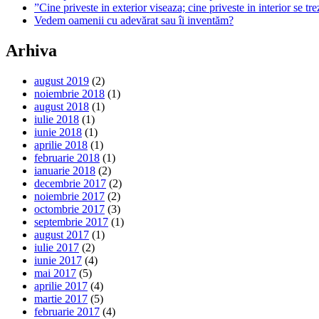
”Cine priveste in exterior viseaza; cine priveste in interior se t
Vedem oamenii cu adevărat sau îi inventăm?
Arhiva
august 2019
(2)
noiembrie 2018
(1)
august 2018
(1)
iulie 2018
(1)
iunie 2018
(1)
aprilie 2018
(1)
februarie 2018
(1)
ianuarie 2018
(2)
decembrie 2017
(2)
noiembrie 2017
(2)
octombrie 2017
(3)
septembrie 2017
(1)
august 2017
(1)
iulie 2017
(2)
iunie 2017
(4)
mai 2017
(5)
aprilie 2017
(4)
martie 2017
(5)
februarie 2017
(4)