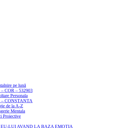
talnire pe lună
– COR – 532903
ltare Personala
1) – CONSTANTA
ție de la A-Z
agerie Mentala
 Proiective
 EU-LUI AVAND LA BAZA EMOTIA