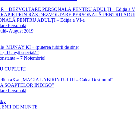
– DEZVOLTARE PERSONALĂ PENTRU ADULŢI – Ediţia a VI
TERAPIE PRIN RÂS DEZVOLTARE PERSONALĂ PENTRU ADU
LĂ PENTRU ADULŢI – Ediţia a VI-a
tare Personală
ulti- August 2019
ile MUNAY KI – (puterea iubirii de sine)
e, TU ești specială”
stanta – 7 Noiembrie!
RU CUPLURI
– Editia aX-a „MAGIA LABIRINTULUI – Calea Destinului”
„ILUZIA ȘOAPTELOR INDIGO”
tare Personală
Sky
ENII DE MUNTE