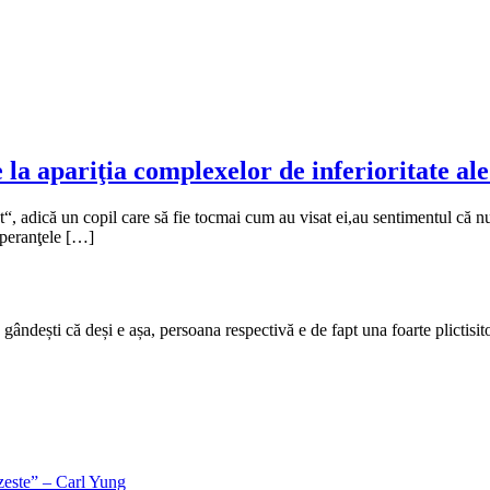
e la apariţia complexelor de inferioritate ale
t“, adică un copil care să fie tocmai cum au visat ei,au sentimentul că nu
 speranţele […]
e gândești că deși e așa, persoana respectivă e de fapt una foarte plicti
rezeste” – Carl Yung