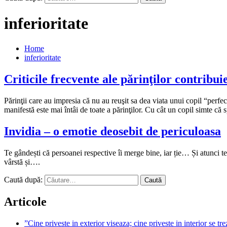
inferioritate
Home
inferioritate
Criticile frecvente ale părinţilor contribui
Părinţii care au impresia că nu au reuşit sa dea viata unui copil “perfec
manifestă este mai întâi de toate a părinţilor. Cu cât un copil simte că
Invidia – o emotie deosebit de periculoasa
Te gândești că persoanei respective îi merge bine, iar ție… Și atunci t
vârstă și….
Caută după:
Articole
”Cine priveste in exterior viseaza; cine priveste in interior se t