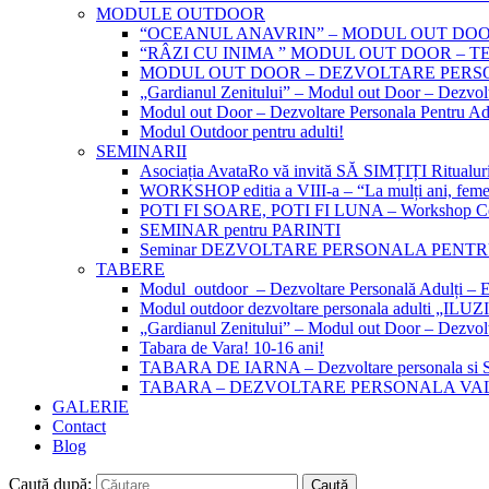
MODULE OUTDOOR
“OCEANUL ANAVRIN” – MODUL OUT DOOR 
“RÂZI CU INIMA ” MODUL OUT DOOR – 
MODUL OUT DOOR – DEZVOLTARE PERSONA
„Gardianul Zenitului” – Modul out Door – Dezvol
Modul out Door – Dezvoltare Personala Pentru Ad
Modul Outdoor pentru adulti!
SEMINARII
Asociația AvataRo vă invită SĂ SIMȚIȚI Ritualur
WORKSHOP editia a VIII-a – “La mulți ani, femei
POTI FI SOARE, POTI FI LUNA – Workshop Con
SEMINAR pentru PARINTI
Seminar DEZVOLTARE PERSONALA PENT
TABERE
Modul outdoor – Dezvoltare Personală Adulți 
Modul outdoor dezvoltare personala adulti 
„Gardianul Zenitului” – Modul out Door – Dezvol
Tabara de Vara! 10-16 ani!
TABARA DE IARNA – Dezvoltare personala si 
TABARA – DEZVOLTARE PERSONALA VAL
GALERIE
Contact
Blog
Caută după: