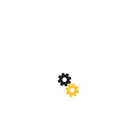
VEDEM OAMENII CU ADEVĂRAT SAU ÎI
INVENTĂM?
ARHIVA
AUGUST 2019
(2)
NOIEMBRIE 2018
(1)
AUGUST 2018
(1)