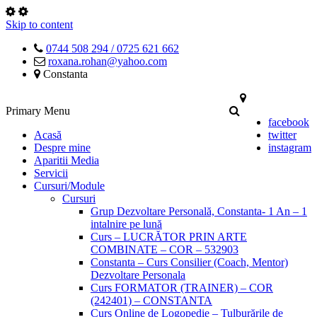
Skip to content
0744 508 294 / 0725 621 662
roxana.rohan@yahoo.com
Constanta
Primary Menu
facebook
Acasă
twitter
Despre mine
instagram
Aparitii Media
Servicii
Cursuri/Module
Cursuri
Grup Dezvoltare Personală, Constanta- 1 An – 1
intalnire pe lună
Curs – LUCRĂTOR PRIN ARTE
COMBINATE – COR – 532903
Constanta – Curs Consilier (Coach, Mentor)
Dezvoltare Personala
Curs FORMATOR (TRAINER) – COR
(242401) – CONSTANTA
Curs Online de Logopedie – Tulburările de