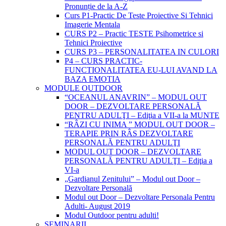
Pronunție de la A-Z
Curs P1-Practic De Teste Proiective Si Tehnici
Imagerie Mentala
CURS P2 – Practic TESTE Psihometrice si
Tehnici Proiective
CURS P3 – PERSONALITATEA IN CULORI
P4 – CURS PRACTIC-
FUNCTIONALITATEA EU-LUI AVAND LA
BAZA EMOTIA
MODULE OUTDOOR
“OCEANUL ANAVRIN” – MODUL OUT
DOOR – DEZVOLTARE PERSONALĂ
PENTRU ADULŢI – Ediţia a VII-a la MUNTE
“RÂZI CU INIMA ” MODUL OUT DOOR –
TERAPIE PRIN RÂS DEZVOLTARE
PERSONALĂ PENTRU ADULŢI
MODUL OUT DOOR – DEZVOLTARE
PERSONALĂ PENTRU ADULŢI – Ediţia a
VI-a
„Gardianul Zenitului” – Modul out Door –
Dezvoltare Personală
Modul out Door – Dezvoltare Personala Pentru
Adulti- August 2019
Modul Outdoor pentru adulti!
SEMINARII