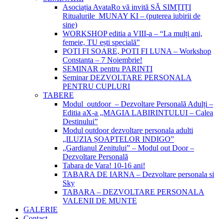
Asociația AvataRo vă invită SĂ SIMȚIȚI
Ritualurile MUNAY KI – (puterea iubirii de
sine)
WORKSHOP editia a VIII-a – “La mulți ani,
femeie, TU ești specială”
POTI FI SOARE, POTI FI LUNA – Workshop
Constanta – 7 Noiembrie!
SEMINAR pentru PARINTI
Seminar DEZVOLTARE PERSONALA
PENTRU CUPLURI
TABERE
Modul outdoor – Dezvoltare Personală Adulți –
Editia aX-a „MAGIA LABIRINTULUI – Calea
Destinului”
Modul outdoor dezvoltare personala adulti
„ILUZIA ȘOAPTELOR INDIGO”
„Gardianul Zenitului” – Modul out Door –
Dezvoltare Personală
Tabara de Vara! 10-16 ani!
TABARA DE IARNA – Dezvoltare personala si
Sky
TABARA – DEZVOLTARE PERSONALA
VALENII DE MUNTE
GALERIE
Contact