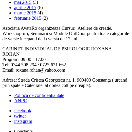
mai 2015
(3)
aprilie 2015
(6)
martie 2015
(4)
februarie 2015
(2)
Asociatia AvataRo organizeaza Cursuri, Ateliere de creatie,
Workshop-uri, Seminarii si Module OutDoor pentru toate categoriile
de varste incepand de la varsta de 12 ani.
CABINET INDIVIDUAL DE PSIHOLOGIE ROXANA
ROHAN
Program: 09.00 - 17.00
Tel: 0744 508 294 / 0725 621 662
Email: roxana.rohan@yahoo.com
Adresa: Strada Cristea Georgescu nr. 1, 900400 Constanța ( urcand
prin spatele Catedralei al doilea colt pe dreapta).
Politica de confidentialitate
ANPC
facebook
twitter
instagram
Constanta