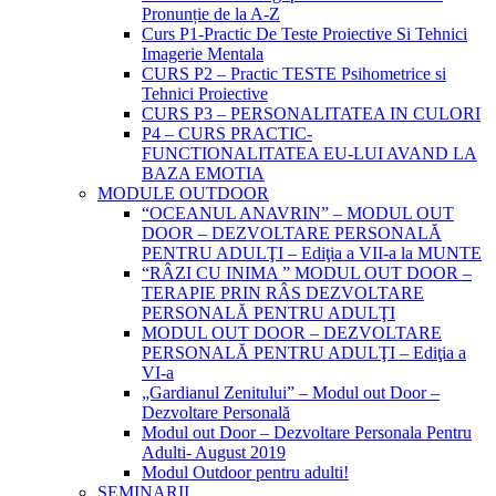
Pronunție de la A-Z
Curs P1-Practic De Teste Proiective Si Tehnici
Imagerie Mentala
CURS P2 – Practic TESTE Psihometrice si
Tehnici Proiective
CURS P3 – PERSONALITATEA IN CULORI
P4 – CURS PRACTIC-
FUNCTIONALITATEA EU-LUI AVAND LA
BAZA EMOTIA
MODULE OUTDOOR
“OCEANUL ANAVRIN” – MODUL OUT
DOOR – DEZVOLTARE PERSONALĂ
PENTRU ADULŢI – Ediţia a VII-a la MUNTE
“RÂZI CU INIMA ” MODUL OUT DOOR –
TERAPIE PRIN RÂS DEZVOLTARE
PERSONALĂ PENTRU ADULŢI
MODUL OUT DOOR – DEZVOLTARE
PERSONALĂ PENTRU ADULŢI – Ediţia a
VI-a
„Gardianul Zenitului” – Modul out Door –
Dezvoltare Personală
Modul out Door – Dezvoltare Personala Pentru
Adulti- August 2019
Modul Outdoor pentru adulti!
SEMINARII