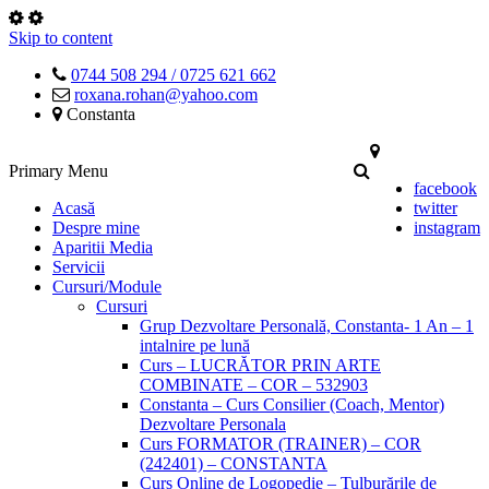
Skip to content
0744 508 294 / 0725 621 662
roxana.rohan@yahoo.com
Constanta
Primary Menu
facebook
Acasă
twitter
Despre mine
instagram
Aparitii Media
Servicii
Cursuri/Module
Cursuri
Grup Dezvoltare Personală, Constanta- 1 An – 1
intalnire pe lună
Curs – LUCRĂTOR PRIN ARTE
COMBINATE – COR – 532903
Constanta – Curs Consilier (Coach, Mentor)
Dezvoltare Personala
Curs FORMATOR (TRAINER) – COR
(242401) – CONSTANTA
Curs Online de Logopedie – Tulburările de