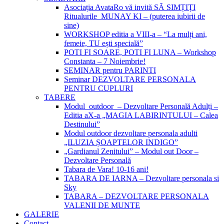
Asociația AvataRo vă invită SĂ SIMȚIȚI
Ritualurile MUNAY KI – (puterea iubirii de
sine)
WORKSHOP editia a VIII-a – “La mulți ani,
femeie, TU ești specială”
POTI FI SOARE, POTI FI LUNA – Workshop
Constanta – 7 Noiembrie!
SEMINAR pentru PARINTI
Seminar DEZVOLTARE PERSONALA
PENTRU CUPLURI
TABERE
Modul outdoor – Dezvoltare Personală Adulți –
Editia aX-a „MAGIA LABIRINTULUI – Calea
Destinului”
Modul outdoor dezvoltare personala adulti
„ILUZIA ȘOAPTELOR INDIGO”
„Gardianul Zenitului” – Modul out Door –
Dezvoltare Personală
Tabara de Vara! 10-16 ani!
TABARA DE IARNA – Dezvoltare personala si
Sky
TABARA – DEZVOLTARE PERSONALA
VALENII DE MUNTE
GALERIE
Contact