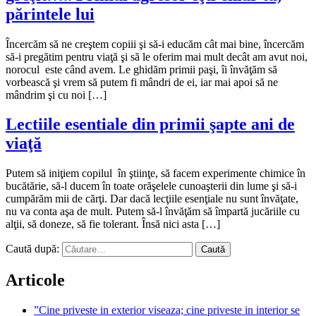
părintele lui
Încercăm să ne creştem copiii şi să-i educăm cât mai bine, încercăm
să-i pregătim pentru viaţă şi să le oferim mai mult decât am avut noi,
norocul este când avem. Le ghidăm primii paşi, îi învăţăm să
vorbească şi vrem să putem fi mândri de ei, iar mai apoi să ne
mândrim şi cu noi […]
Lectiile esentiale din primii şapte ani de
viaţă
Putem să iniţiem copilul în ştiinţe, să facem experimente chimice în
bucătărie, să-l ducem în toate orăşelele cunoaşterii din lume şi să-i
cumpărăm mii de cărţi. Dar dacă lecţiile esenţiale nu sunt învăţate,
nu va conta aşa de mult. Putem să-l învăţăm să împartă jucăriile cu
alţii, să doneze, să fie tolerant. Însă nici asta […]
Caută după:
Articole
”Cine priveste in exterior viseaza; cine priveste in interior se