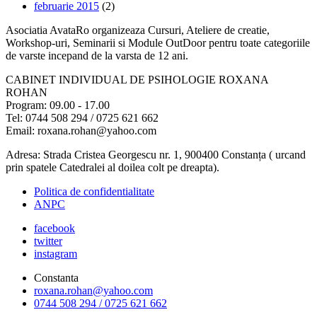
februarie 2015
(2)
Asociatia AvataRo organizeaza Cursuri, Ateliere de creatie,
Workshop-uri, Seminarii si Module OutDoor pentru toate categoriile
de varste incepand de la varsta de 12 ani.
CABINET INDIVIDUAL DE PSIHOLOGIE ROXANA
ROHAN
Program: 09.00 - 17.00
Tel: 0744 508 294 / 0725 621 662
Email: roxana.rohan@yahoo.com
Adresa: Strada Cristea Georgescu nr. 1, 900400 Constanța ( urcand
prin spatele Catedralei al doilea colt pe dreapta).
Politica de confidentialitate
ANPC
facebook
twitter
instagram
Constanta
roxana.rohan@yahoo.com
0744 508 294 / 0725 621 662