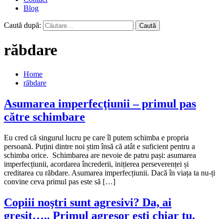
Blog
Caută după:
răbdare
Home
răbdare
Asumarea imperfecţiunii – primul pas
către schimbare
Eu cred că singurul lucru pe care îl putem schimba e propria
persoană. Puțini dintre noi știm însă că atât e suficient pentru a
schimba orice. Schimbarea are nevoie de patru pași: asumarea
imperfecțiunii, acordarea încrederii, inițierea perseverenței și
creditarea cu răbdare. Asumarea imperfecțiunii. Dacă în viața ta nu-ți
convine ceva primul pas este să […]
Copiii noştri sunt agresivi? Da, ai
greşit….. Primul agresor eşti chiar tu,