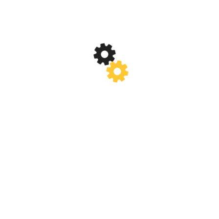
OPORTUNITATEA ÎN FIECARE DIFICULTATE
ÎN VIAŢĂ, EDUCAŢIA FACE DIFERENŢA
Caută
după:
ARTICOLE
”CINE PRIVESTE IN EXTERIOR VISEAZA; CINE
PRIVESTE IN INTERIOR SE TREZESTE” – CARL
YUNG